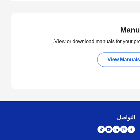
Manu
View or download manuals for your pro
View Manuals
التواصل