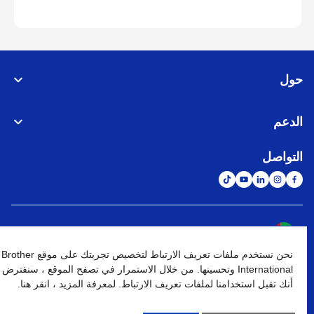
حول
الدعم
التواصل
الشبكة العالمية
نحن نستخدم ملفات تعريف الارتباط لتخصيص تجربتك على موقع Brother
نهج الخصوصية
شروط الإستخدام
خريطة الموقع
الإنتقال إلى الموقع العالمي
International وتحسينها. من خلال الاستمرار في تصفح الموقع ، سنفترض
أنك تقبل استخدامنا لملفات تعريف الارتباط. لمعرفة المزيد ، انقر هنا.
كافة الحقوق محفوظة. BROTHER INTERNATIONAL (GULF) FZE
©
2026