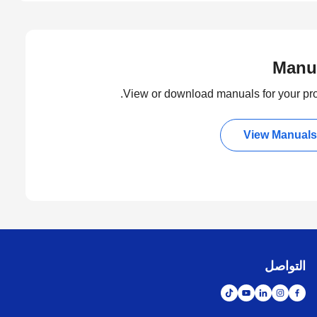
Manu
View or download manuals for your pro
View Manuals
التواصل