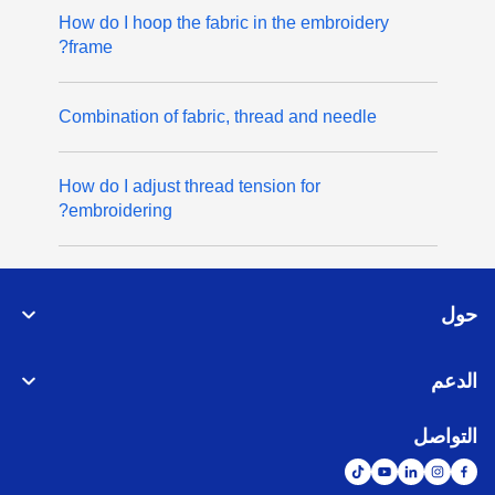
How do I hoop the fabric in the embroidery
frame?
Combination of fabric, thread and needle
How do I adjust thread tension for
embroidering?
حول
الدعم
التواصل