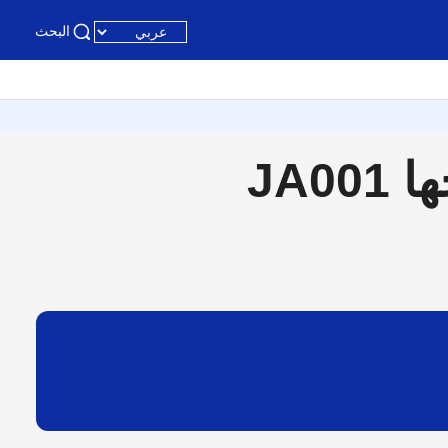
البحث
JA0