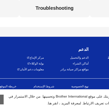
Troubleshooting
الدعم
ط
الدعم والتحميل
مركز الإبداع
أماكن الشراء
بوابة الوكلاء
مواقع مراكز صيانة براذر
معلومات دعم الأمان
نهج الخصوصية
شروط الإستخدام
خريطة الموقع
نحن نستخدم ملفات تعريف الارتباط لتخصيص تجربتك على موقع Brother International وتحسينها. من خلال الاستمرار في
افة الحقوق محفوظة. BROTHER INTERNATIONAL (GULF) FZE
2026
©
 تعريف الارتباط. لمعرفة المزيد ، انقر هنا.