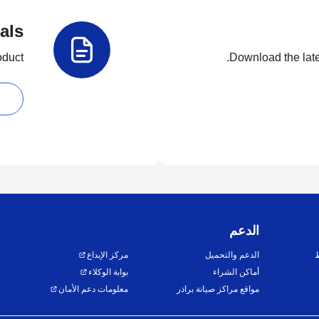
als
duct.
Download the lates
الدعم
ط
الدعم والتحميل
مركز الإبداع
أماكن الشراء
بوابة الوكلاء
مواقع مراكز صيانة براذر
معلومات دعم الأمان