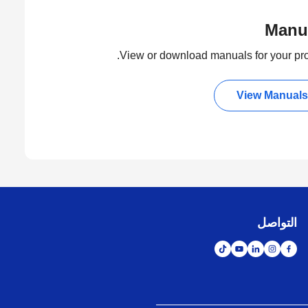
Manu
View or download manuals for your pro
View Manuals
التواصل