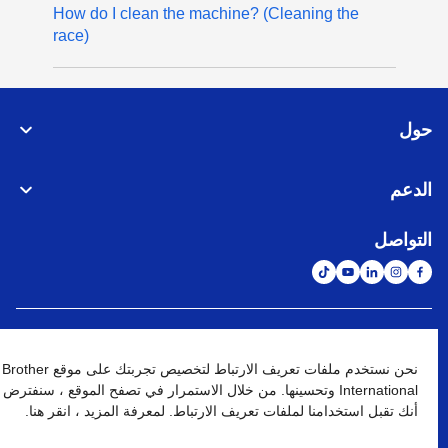
How do I clean the machine? (Cleaning the
race)
حول
الدعم
التواصل
الشبكة العالمية
نحن نستخدم ملفات تعريف الارتباط لتخصيص تجربتك على موقع Brother
International وتحسينها. من خلال الاستمرار في تصفح الموقع ، سنفترض
نهج الخصوصية
شروط الإستخدام
خريطة الموقع
الإنتقال إلى الموقع العالمي
أنك تقبل استخدامنا لملفات تعريف الارتباط. لمعرفة المزيد ، انقر هنا.
كافة الحقوق محفوظة. BROTHER INTERNATIONAL (GULF) FZE