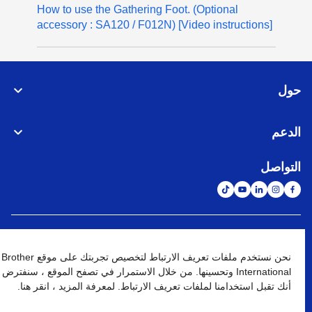
How to use the Gathering Foot. (Optional
accessory : SA120 / F012N) [Video instructions]
حول
الدعم
التواصل
الشبكة العالمية
نحن نستخدم ملفات تعريف الارتباط لتخصيص تجربتك على موقع Brother
International وتحسينها. من خلال الاستمرار في تصفح الموقع ، سنفترض
نهج الخصوصية
شروط الإستخدام
خريطة الموقع
الإنتقال إلى الموقع العالمي
أنك تقبل استخدامنا لملفات تعريف الارتباط. لمعرفة المزيد ، انقر هنا.
كافة الحقوق محفوظة. BROTHER INTERNATIONAL (GULF) FZE