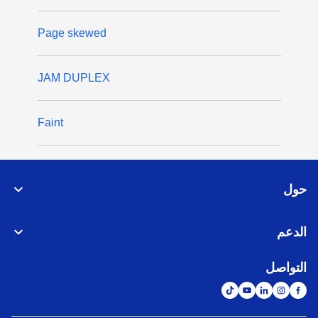
Page skewed
JAM DUPLEX
Faint
حول
الدعم
التواصل