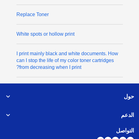
Replace Toner
White spots or hollow print
I print mainly black and white documents. How
can I stop the life of my color toner cartridges
from decreasing when I print?
حول
الدعم
التواصل