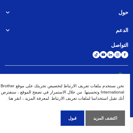
حول
الدعم
التواصل
الشبكة العالمية
نحن نستخدم ملفات تعريف الارتباط لتخصيص تجربتك على موقع Brother
نهج الخصوصية
شروط الإستخدام
خريطة الموقع
الإنتقال إلى الموقع العالمي
International وتحسينها. من خلال الاستمرار في تصفح الموقع ، سنفترض
أنك تقبل استخدامنا لملفات تعريف الارتباط. لمعرفة المزيد ، انقر هنا.
كافة الحقوق محفوظة. BROTHER INTERNATIONAL (GULF) FZE
©
2026
اكتشف المزيد
قبول