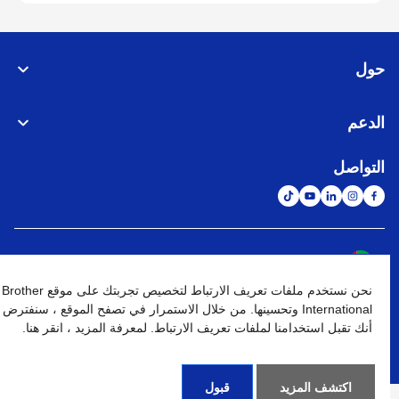
حول
الدعم
التواصل
الشبكة العالمية
نحن نستخدم ملفات تعريف الارتباط لتخصيص تجربتك على موقع Brother
نهج الخصوصية
شروط الإستخدام
خريطة الموقع
الإنتقال إلى الموقع العالمي
International وتحسينها. من خلال الاستمرار في تصفح الموقع ، سنفترض
أنك تقبل استخدامنا لملفات تعريف الارتباط. لمعرفة المزيد ، انقر هنا.
كافة الحقوق محفوظة. BROTHER INTERNATIONAL (GULF) FZE
©
2026
اكتشف المزيد
قبول