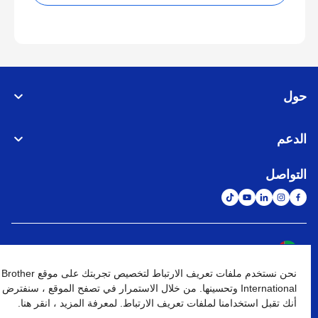
حول
الدعم
التواصل
الشبكة العالمية
نحن نستخدم ملفات تعريف الارتباط لتخصيص تجربتك على موقع Brother
نهج الخصوصية
شروط الإستخدام
خريطة الموقع
الإنتقال إلى الموقع العالمي
International وتحسينها. من خلال الاستمرار في تصفح الموقع ، سنفترض
أنك تقبل استخدامنا لملفات تعريف الارتباط. لمعرفة المزيد ، انقر هنا.
كافة الحقوق محفوظة. BROTHER INTERNATIONAL (GULF) FZE