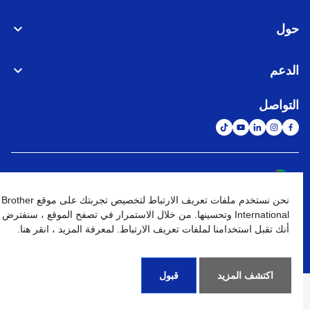
حول
الدعم
التواصل
الشبكة العالمية
نحن نستخدم ملفات تعريف الارتباط لتخصيص تجربتك على موقع Brother
نهج الخصوصية
شروط الإستخدام
خريطة الموقع
الإنتقال إلى الموقع العالمي
International وتحسينها. من خلال الاستمرار في تصفح الموقع ، سنفترض
أنك تقبل استخدامنا لملفات تعريف الارتباط. لمعرفة المزيد ، انقر هنا.
كافة الحقوق محفوظة. BROTHER INTERNATIONAL (GULF) FZE
©
2026
اكتشف المزيد
قبول