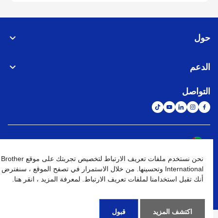
حول
الدعم
التواصل
الشبكة العالمية
نحن نستخدم ملفات تعريف الارتباط لتخصيص تجربتك على موقع Brother
نهج الخصوصية
شروط الإستخدام
خريطة الموقع
الإنتقال إلى الموقع العالمي
International وتحسينها. من خلال الاستمرار في تصفح الموقع ، سنفترض
أنك تقبل استخدامنا لملفات تعريف الارتباط. لمعرفة المزيد ، انقر هنا.
كافة الحقوق محفوظة. BROTHER INTERNATIONAL (GULF) FZE
©
2026
اكتشف المزيد
قبول