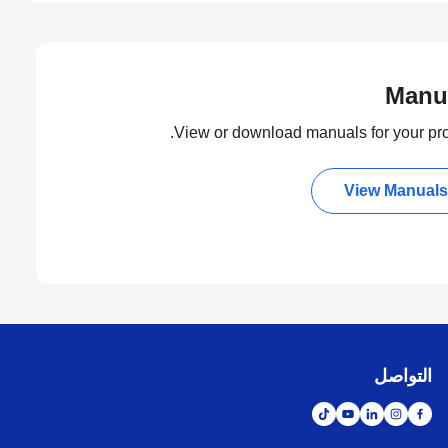
Manu
View or download manuals for your pro
View Manuals
التواصل