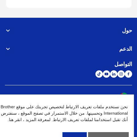
حول
الدعم
التواصل
الشبكة العالمية
نحن نستخدم ملفات تعريف الارتباط لتخصيص تجربتك على موقع Brother
نهج الخصوصية
شروط الإستخدام
خريطة الموقع
الإنتقال إلى الموقع العالمي
International وتحسينها. من خلال الاستمرار في تصفح الموقع ، سنفترض
أنك تقبل استخدامنا لملفات تعريف الارتباط. لمعرفة المزيد ، انقر هنا.
كافة الحقوق محفوظة. BROTHER INTERNATIONAL (GULF) FZE
©
2026