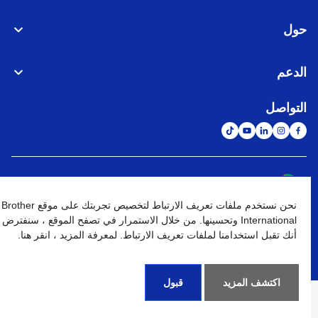
حول
الدعم
التواصل
الشبكة العالمية
نحن نستخدم ملفات تعريف الارتباط لتخصيص تجربتك على موقع Brother
نهج الخصوصية
شروط الإستخدام
خريطة الموقع
الإنتقال إلى الموقع العالمي
International وتحسينها. من خلال الاستمرار في تصفح الموقع ، سنفترض
أنك تقبل استخدامنا لملفات تعريف الارتباط. لمعرفة المزيد ، انقر هنا.
كافة الحقوق محفوظة. BROTHER INTERNATIONAL (GULF) FZE
©
2026
اكتشف المزيد
قبول