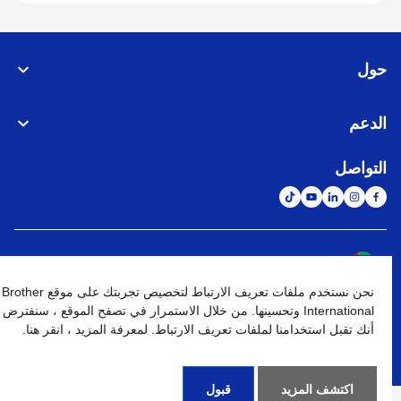
حول
الدعم
التواصل
الشبكة العالمية
نحن نستخدم ملفات تعريف الارتباط لتخصيص تجربتك على موقع Brother
نهج الخصوصية
شروط الإستخدام
خريطة الموقع
الإنتقال إلى الموقع العالمي
International وتحسينها. من خلال الاستمرار في تصفح الموقع ، سنفترض
أنك تقبل استخدامنا لملفات تعريف الارتباط. لمعرفة المزيد ، انقر هنا.
كافة الحقوق محفوظة. BROTHER INTERNATIONAL (GULF) FZE
©
2026
اكتشف المزيد
قبول