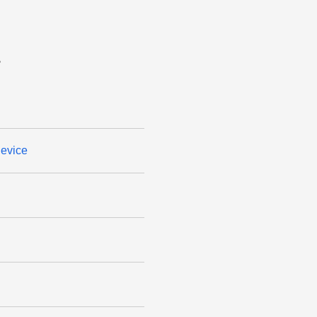
ه
evice.