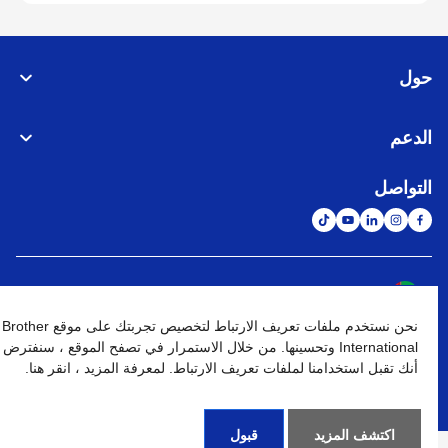
حول
الدعم
التواصل
الشبكة العالمية
نحن نستخدم ملفات تعريف الارتباط لتخصيص تجربتك على موقع Brother
نهج الخصوصية
شروط الإستخدام
خريطة الموقع
الإنتقال إلى الموقع العالمي
International وتحسينها. من خلال الاستمرار في تصفح الموقع ، سنفترض
أنك تقبل استخدامنا لملفات تعريف الارتباط. لمعرفة المزيد ، انقر هنا.
كافة الحقوق محفوظة. BROTHER INTERNATIONAL (GULF) FZE
©
2026
اكتشف المزيد
قبول