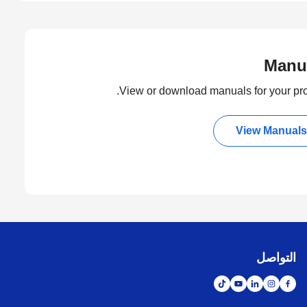
Manu
View or download manuals for your pro
View Manuals
التواصل