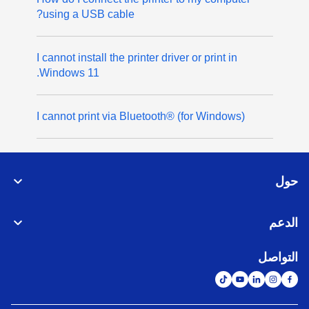
using a USB cable?
I cannot install the printer driver or print in
Windows 11.
I cannot print via Bluetooth® (for Windows)
حول
الدعم
التواصل