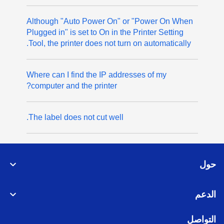
Although "Auto Power On" or "Power On When
Plugged in" is set to On in the Printer Setting
Tool, the printer does not turn on automatically.
Where can I find the IP addresses of my
computer and the printer?
The label does not cut well.
حول
الدعم
التواصل