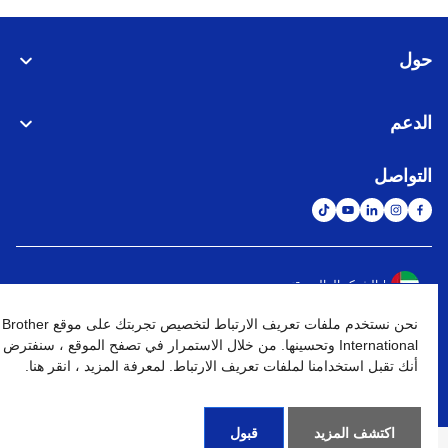
حول
الدعم
التواصل
الشبكة العالمية
نحن نستخدم ملفات تعريف الارتباط لتخصيص تجربتك على موقع Brother
نهج الخصوصية
شروط الإستخدام
خريطة الموقع
الإنتقال إلى الموقع العالمي
International وتحسينها. من خلال الاستمرار في تصفح الموقع ، سنفترض
أنك تقبل استخدامنا لملفات تعريف الارتباط. لمعرفة المزيد ، انقر هنا.
كافة الحقوق محفوظة. BROTHER INTERNATIONAL (GULF) FZE
©
2026
اكتشف المزيد
قبول