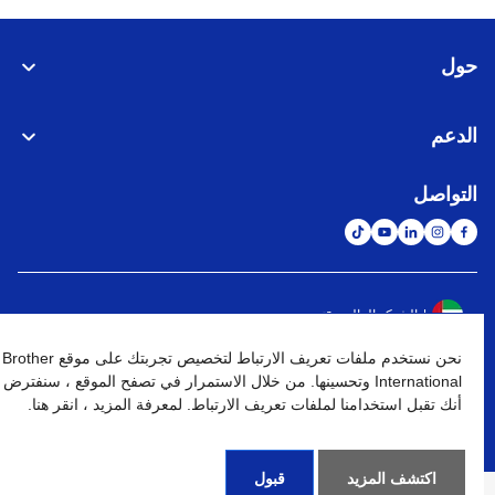
حول
الدعم
التواصل
الشبكة العالمية
نحن نستخدم ملفات تعريف الارتباط لتخصيص تجربتك على موقع Brother
نهج الخصوصية
شروط الإستخدام
خريطة الموقع
الإنتقال إلى الموقع العالمي
International وتحسينها. من خلال الاستمرار في تصفح الموقع ، سنفترض
أنك تقبل استخدامنا لملفات تعريف الارتباط. لمعرفة المزيد ، انقر هنا.
كافة الحقوق محفوظة. BROTHER INTERNATIONAL (GULF) FZE
©
2026
اكتشف المزيد
قبول