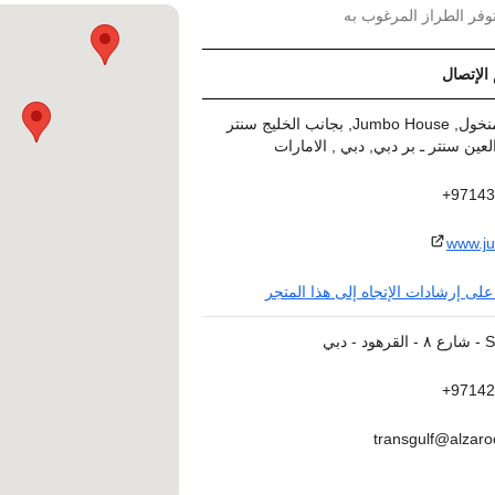
وفر الطراز المرغوب به
 الإتصال
شارع المنخول, Jumbo House, بجانب الخليج سنتر
لعين سنتر ـ بر دبي, دبي , الامارات
97143
www.j
لى إرشادات الإتجاه إلى هذا المتجر
- دبي
97142
transgulf@alzaro
www.transgulf