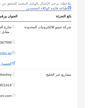
ملاحظة: يرجى الإتصال بالوكيل المعتمد للتحقق من ت
طباعة قائمة الوكلاء المعتمدين
بائع التجزئة
العنوان ورقم
شركة جمبو للالكترونيات المحدودة
, مقابل ا
367999+
umbo.ae
الحصول ع
مشاريع عبر الخليج
Silverkey - شارع ٨ - القرهود‎ 
821414+
oni.com
ent.com