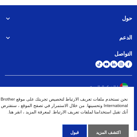
حول
الدعم
التواصل
الشبكة العالمية
نحن نستخدم ملفات تعريف الارتباط لتخصيص تجربتك على موقع Brother
نهج الخصوصية
شروط الإستخدام
خريطة الموقع
الإنتقال إلى الموقع العالمي
International وتحسينها. من خلال الاستمرار في تصفح الموقع ، سنفترض
أنك تقبل استخدامنا لملفات تعريف الارتباط. لمعرفة المزيد ، انقر هنا.
كافة الحقوق محفوظة. BROTHER INTERNATIONAL (GULF) FZE
©
2026
اكتشف المزيد
قبول