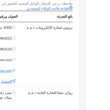
ملاحظة: يرجى الإتصال بالوكيل المعتمد للتحقق من ت
طباعة قائمة الوكلاء المعتمدين
بائع التجزئة
العنوان ورقم
بروتون لتجارة الالكترونيات ذ.م.م
#306, بناية الخليج , الكرامة , دبي , الامارات
963252+
963116+
nme.com
nme.com
الحصول ع
روكي نينجا للتجارة العامة ذ.م.م
ميثاء، عو
(بجانب م