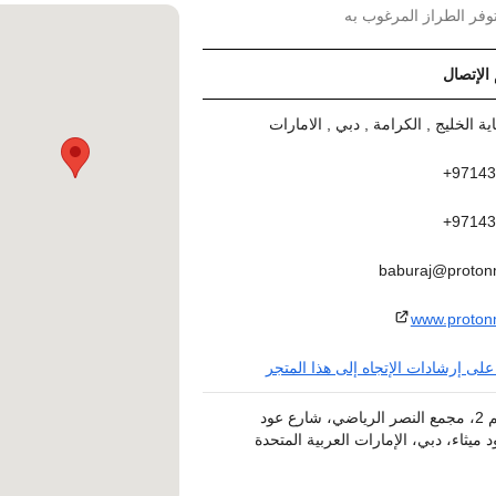
وفر الطراز المرغوب به
 الإتصال
97143
97143
baburaj@proto
www.proto
لى إرشادات الإتجاه إلى هذا المتجر
مبنى رقم 2، مجمع النصر الرياضي، شارع عود
د ميثاء، دبي، الإمارات العربية المتحدة
حطة مترو عود ميثاء، المخرج 1)