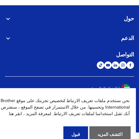
حول
الدعم
التواصل
الشبكة العالمية
نحن نستخدم ملفات تعريف الارتباط لتخصيص تجربتك على موقع Brother
نهج الخصوصية
شروط الإستخدام
خريطة الموقع
الإنتقال إلى الموقع العالمي
International وتحسينها. من خلال الاستمرار في تصفح الموقع ، سنفترض
أنك تقبل استخدامنا لملفات تعريف الارتباط. لمعرفة المزيد ، انقر هنا.
كافة الحقوق محفوظة. BROTHER INTERNATIONAL (GULF) FZE
©
2026
اكتشف المزيد
قبول