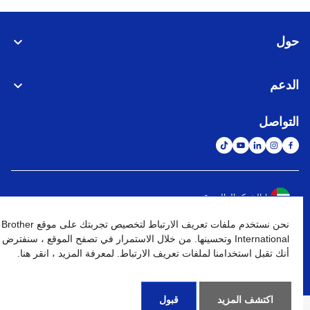
حول
الدعم
التواصل
الشبكة العالمية
نحن نستخدم ملفات تعريف الارتباط لتخصيص تجربتك على موقع Brother
نهج الخصوصية
شروط الإستخدام
خريطة الموقع
الإنتقال إلى الموقع العالمي
International وتحسينها. من خلال الاستمرار في تصفح الموقع ، سنفترض
أنك تقبل استخدامنا لملفات تعريف الارتباط. لمعرفة المزيد ، انقر هنا.
كافة الحقوق محفوظة. BROTHER INTERNATIONAL (GULF) FZE
©
2026
اكتشف المزيد
قبول