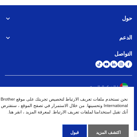
حول
الدعم
التواصل
الشبكة العالمية
نحن نستخدم ملفات تعريف الارتباط لتخصيص تجربتك على موقع Brother
نهج الخصوصية
شروط الإستخدام
خريطة الموقع
الإنتقال إلى الموقع العالمي
International وتحسينها. من خلال الاستمرار في تصفح الموقع ، سنفترض
أنك تقبل استخدامنا لملفات تعريف الارتباط. لمعرفة المزيد ، انقر هنا.
كافة الحقوق محفوظة. BROTHER INTERNATIONAL (GULF) FZE
©
2026
اكتشف المزيد
قبول