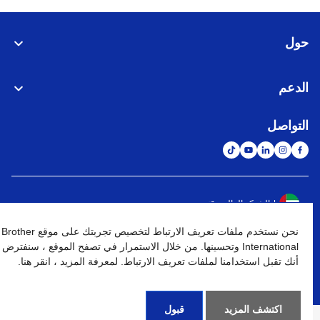
حول
الدعم
التواصل
الشبكة العالمية
نحن نستخدم ملفات تعريف الارتباط لتخصيص تجربتك على موقع Brother
نهج الخصوصية
شروط الإستخدام
خريطة الموقع
الإنتقال إلى الموقع العالمي
International وتحسينها. من خلال الاستمرار في تصفح الموقع ، سنفترض
أنك تقبل استخدامنا لملفات تعريف الارتباط. لمعرفة المزيد ، انقر هنا.
كافة الحقوق محفوظة. BROTHER INTERNATIONAL (GULF) FZE
©
2026
اكتشف المزيد
قبول