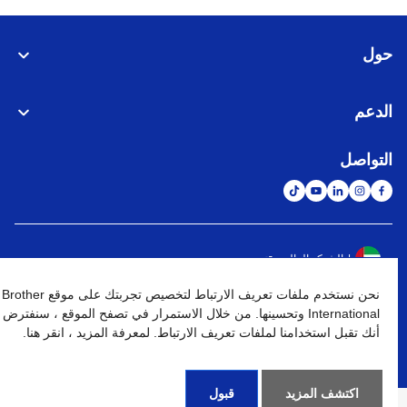
حول
الدعم
التواصل
الشبكة العالمية
نحن نستخدم ملفات تعريف الارتباط لتخصيص تجربتك على موقع Brother
نهج الخصوصية
شروط الإستخدام
خريطة الموقع
الإنتقال إلى الموقع العالمي
International وتحسينها. من خلال الاستمرار في تصفح الموقع ، سنفترض
أنك تقبل استخدامنا لملفات تعريف الارتباط. لمعرفة المزيد ، انقر هنا.
كافة الحقوق محفوظة. BROTHER INTERNATIONAL (GULF) FZE
©
2026
اكتشف المزيد
قبول