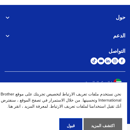
حول
الدعم
التواصل
الشبكة العالمية
نحن نستخدم ملفات تعريف الارتباط لتخصيص تجربتك على موقع Brother
نهج الخصوصية
شروط الإستخدام
خريطة الموقع
الإنتقال إلى الموقع العالمي
International وتحسينها. من خلال الاستمرار في تصفح الموقع ، سنفترض
أنك تقبل استخدامنا لملفات تعريف الارتباط. لمعرفة المزيد ، انقر هنا.
كافة الحقوق محفوظة. BROTHER INTERNATIONAL (GULF) FZE
©
2026
اكتشف المزيد
قبول