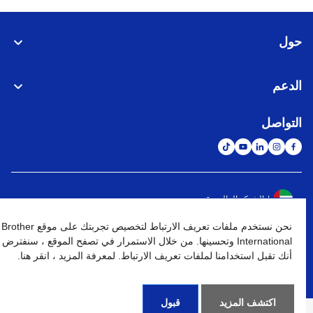
حول
الدعم
التواصل
الشبكة العالمية
نحن نستخدم ملفات تعريف الارتباط لتخصيص تجربتك على موقع Brother
نهج الخصوصية
شروط الإستخدام
خريطة الموقع
الإنتقال إلى الموقع العالمي
International وتحسينها. من خلال الاستمرار في تصفح الموقع ، سنفترض
أنك تقبل استخدامنا لملفات تعريف الارتباط. لمعرفة المزيد ، انقر هنا.
كافة الحقوق محفوظة. BROTHER INTERNATIONAL (GULF) FZE
©
2026
اكتشف المزيد
قبول