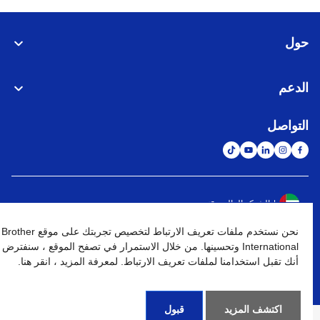
حول
الدعم
التواصل
الشبكة العالمية
نحن نستخدم ملفات تعريف الارتباط لتخصيص تجربتك على موقع Brother
نهج الخصوصية
شروط الإستخدام
خريطة الموقع
الإنتقال إلى الموقع العالمي
International وتحسينها. من خلال الاستمرار في تصفح الموقع ، سنفترض
أنك تقبل استخدامنا لملفات تعريف الارتباط. لمعرفة المزيد ، انقر هنا.
كافة الحقوق محفوظة. BROTHER INTERNATIONAL (GULF) FZE
©
2026
اكتشف المزيد
قبول