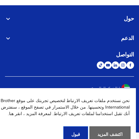
حول
الدعم
التواصل
الشبكة العالمية
نحن نستخدم ملفات تعريف الارتباط لتخصيص تجربتك على موقع Brother
نهج الخصوصية
شروط الإستخدام
خريطة الموقع
الإنتقال إلى الموقع العالمي
International وتحسينها. من خلال الاستمرار في تصفح الموقع ، سنفترض
أنك تقبل استخدامنا لملفات تعريف الارتباط. لمعرفة المزيد ، انقر هنا.
كافة الحقوق محفوظة. BROTHER INTERNATIONAL (GULF) FZE
©
2026
اكتشف المزيد
قبول