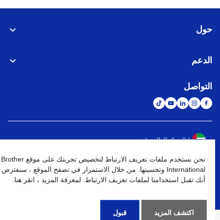
حول
الدعم
التواصل
الشبكة العالمية
نحن نستخدم ملفات تعريف الارتباط لتخصيص تجربتك على موقع Brother
نهج الخصوصية
شروط الإستخدام
خريطة الموقع
الإنتقال إلى الموقع العالمي
International وتحسينها. من خلال الاستمرار في تصفح الموقع ، سنفترض
أنك تقبل استخدامنا لملفات تعريف الارتباط. لمعرفة المزيد ، انقر هنا.
كافة الحقوق محفوظة. BROTHER INTERNATIONAL (GULF) FZE
©
2026
اكتشف المزيد
قبول