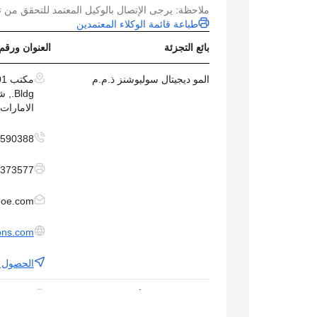
ملاحظة: يرجى الإتصال بالوكيل المعتمد للتحقق من ت
طباعة قائمة الوكلاء المعتمدين
بائع التجزئة
العنوان ورقم
المو ديجيتال سوليوشنز ذ.م.م
Bldg
الامارات
590388+
373577+
moe.com
ions.com
الحصول ع
المحبرة لتجارة الأدوات المكتبية
ذ.م.م.
ابوظبي الصناعية 1 (D 1