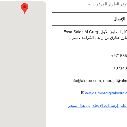
وفر الطراز المرغوب به
 الإتصال
مكتب 101, الطابق الاول, Essa Saleh Al Gurg
., شارع طارق بن زايد , الكرامة ، دبي ,
971555
97143
info@almoe.com, neeraj.t@al
www.almoedigitalsolut
لى إرشادات الإتجاه إلى هذا المتجر
مكتب # 102 – S2, Block C, مصفح غرب -5, مدينة
ICA), ابوظبي , الامارات