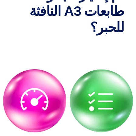
طابعات A3 النافثة
للحبر؟