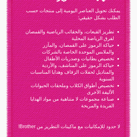
يمكنك تحويل العناصر اليومية إلى منتجات حسب
الطلب بشكل حقيقي:
تطريز القبعات، والحقائب الرياضية والقمصان
لفرق الرياضة المحلية
حياكة الرموز على القمصان، والمآزر
والملابس الموحدة الخاصة بالشركات
تخصيص بطانيات وصدريات الأطفال
حياكة الرموز على المناشف، والأردية
والمناديل لحفلات الزفاف وهدايا المناسبات
السنوية
تخصيص أطواق الكلاب وملحقات الحيوانات
الأليفة الأخرى
صناعة مجموعات لا متناهية من مواد الهدايا
الفريدة والمربحة
لا حدود للإمكانيات مع ماكينات التطريز من Brother!