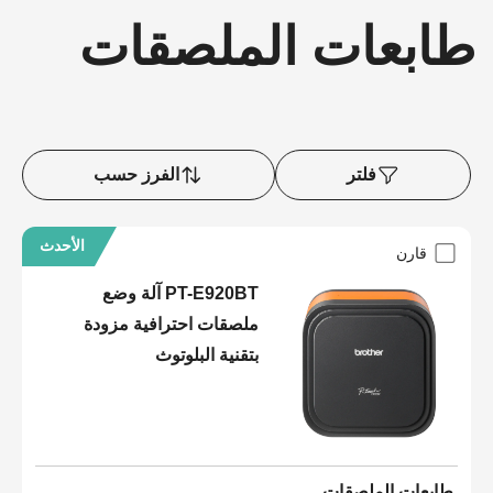
طابعات الملصقات
فلتر
الفرز حسب
الأحدث
قارن
PT-E920BT آلة وضع
ملصقات احترافية مزودة
بتقنية البلوتوث
طابعات الملصقات