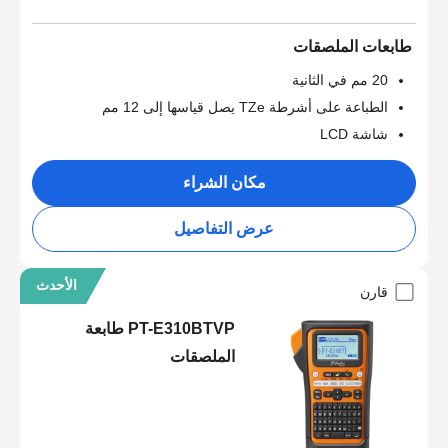
طابعات الملصقات
20 مم في الثانية
الطباعة على أشرطة TZe يصل قياسها إلى 12 مم
شاشة LCD
مكان الشراء
عرض التفاصيل
الأحدث
قارن
PT-E310BTVP طابعة
الملصقات