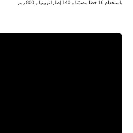
باستخدام 16 خطاً مضمّناً و 140 إطاراً تزيينياً و 800 رمز