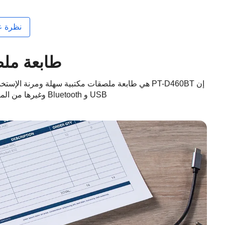
نظرة ع
طابعة ملص
USB و Bluetooth وغيرها من الميزات المضمّنة المفيدة، مما يجعلها حل ملصقات متعدد الإستخدامات مثالي للاستخدام المنزلي والمكتبي.