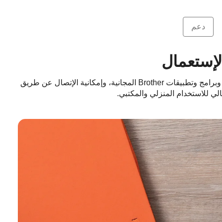
دعم
لإستعمال
إن PT-D460BT هي طابعة ملصقات مكتبية سهلة ومرنة الإستخدام. وهي تحتوي على شاشة رسومية كبيرة، ولوحة مفاتيح QWERTY، وبرامج وتطبيقات Brother المجانية، وإمكانية الإتصال عن طريق