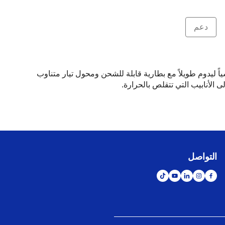
دعم
ة في أعمال التركيب الكهربائية والخاصة بالبيانات. الطراز PT-E300VP جهاز مصمم هندسياً ليدوم طويلاً مع بطارية قابلة للشحن ومحول تيار متناوب
التواصل