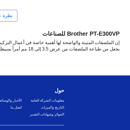
نظرة ع
Brother PT-E300VP للصناعات
يجعل من طباعة الملصقات من عرض 3.5 إلى 18 مم أمراً بسيطاً. وهو متوافق أيضاً مع الأشرطة ذاتية التغليف العالية الجودة، بالإضافة إلى الأنابيب التي تتقلص بالحرارة.
حول
معلومات الشركة العامة
الأخبار والوسائ
التاريخ والميراث
اتصل بنا
الجوائز وشهادات التقدير