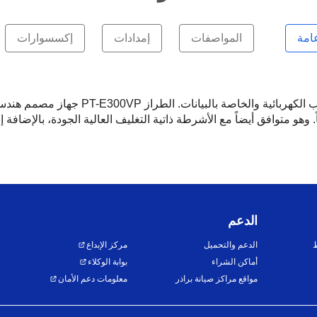
امة
المواصفات
إمدادات
إكسسوارات
إن الملصقات المتينة والواضحة لها أهمية خاص
الدعم
ط
الدعم والتحميل
مركز الإبداع
أماكن الشراء
بوابة الوكلاء
مواقع مراكز صيانة براذر
معلومات دعم الأمان