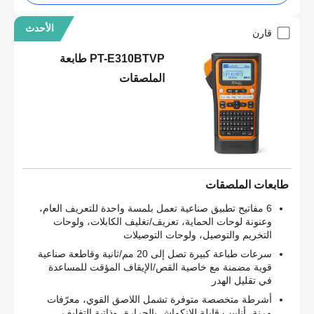
الأحدث
قارن
PT-E310BTVP طابعة
الملصقات
طابعات الملصقات
6 مفاتيح تطبيق صناعية تعمل بلمسة واحدة للتعريف العام،
وعنونة لوحات الحماية، تعريف/تغليف الكابلات، ولوحات
التخريم والتوصيل، ولوحات التوصيلات
سرعات طباعة كبيرة تصل إلى 20 مم/ثانية وقاطعة صناعية
قوية مضمنة مع خاصية القص/الإيقاف المؤقت للمساعدة
في تقليل الهدر
أشرطة متخصصة متوفرة تشمل اللاصق القوي، معرّفات
مرنة، أنابيب قابلة للانكماش بالحرارة، وذاتية التغليف