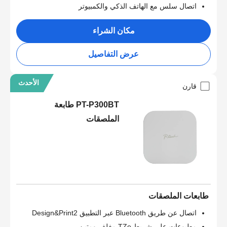
اتصال سلس مع الهاتف الذكي والكمبيوتر
مكان الشراء
عرض التفاصيل
الأحدث
قارن
PT-P300BT طابعة
الملصقات
طابعات الملصقات
اتصال عن طريق Bluetooth عبر التطبيق Design&Print2
مطبوعات على شريط TZe مغلف ومتين