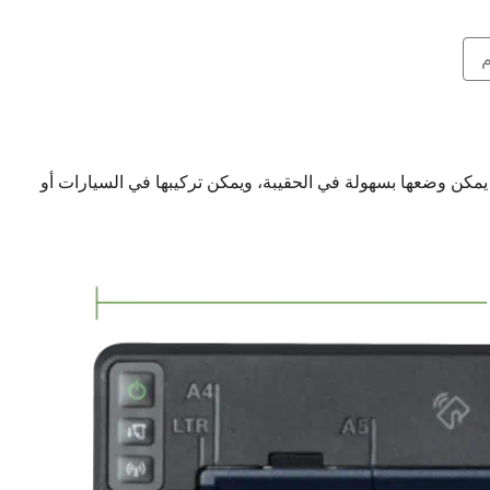
PJ- التي يصل عرضها إلى 26 سم فقط ووزنها إلى 480 غ (دون البطارية)، حلاً متنقلاً حقيقياً للطباعة بقياس A4 حيث يمكن وضعها بسهولة في الحقيبة، ويمكن تركيبها في السيارات أو