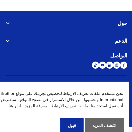
حول
الدعم
التواصل
الشبكة العالمية
نحن نستخدم ملفات تعريف الارتباط لتخصيص تجربتك على موقع Brother
International وتحسينها. من خلال الاستمرار في تصفح الموقع ، سنفترض
نهج الخصوصية
شروط الإستخدام
خريطة الموقع
الإنتقال إلى الموقع العالمي
أنك تقبل استخدامنا لملفات تعريف الارتباط. لمعرفة المزيد ، انقر هنا.
كافة الحقوق محفوظة. BROTHER INTERNATIONAL (GULF) FZE
©
2026
اكتشف المزيد
قبول