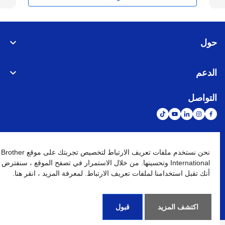
حول
الدعم
التواصل
الشبكة العالمية
نحن نستخدم ملفات تعريف الارتباط لتخصيص تجربتك على موقع Brother
International وتحسينها. من خلال الاستمرار في تصفح الموقع ، سنفترض
أنك تقبل استخدامنا لملفات تعريف الارتباط. لمعرفة المزيد ، انقر هنا.
نهج الخصوصية
شروط الإستخدام
خريطة الموقع
الإنتقال إلى الموقع العالمي
كافة الحقوق محفوظة. BROTHER INTERNATIONAL (GULF) FZE
©
2026
اكتشف المزيد
قبول