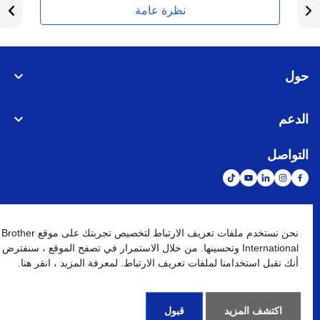
نظرة عامة
حول
الدعم
التواصل
الشبكة العالمية
نحن نستخدم ملفات تعريف الارتباط لتخصيص تجربتك على موقع Brother
International وتحسينها. من خلال الاستمرار في تصفح الموقع ، سنفترض
أنك تقبل استخدامنا لملفات تعريف الارتباط. لمعرفة المزيد ، انقر هنا.
نهج الخصوصية
شروط الإستخدام
خريطة الموقع
الإنتقال إلى الموقع العالمي
كافة الحقوق محفوظة. BROTHER INTERNATIONAL (GULF) FZE
©
2026
اكتشف المزيد
قبول